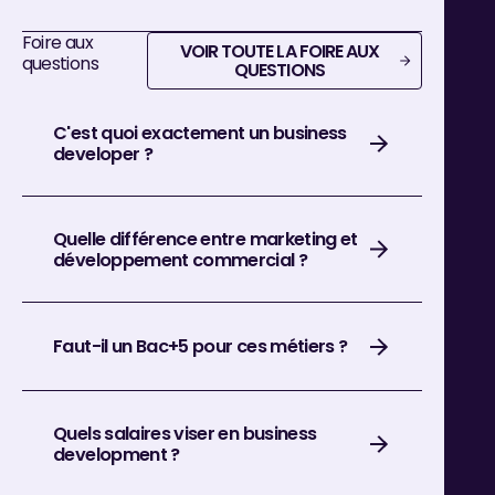
Foire aux
voir toute la foire aux questions
VOIR TOUTE LA FOIRE AUX
questions
QUESTIONS
C'est quoi exactement un business
developer ?
Quelle différence entre marketing et
développement commercial ?
Faut-il un Bac+5 pour ces métiers ?
Quels salaires viser en business
development ?