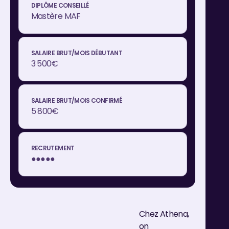
Mastère MAF
3 500€
5 800€
●●●●●
Chez Athena,
on