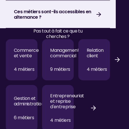
Ces métiers sont-ils accessibles en
alternance ?
Pas tout à fait ce que tu
cherches ?
Commerce et vente
Management commercial
Relation client
Commerce
Management
Relation
et vente
commercial
client
4
métiers
9
métiers
4
métiers
Gestion et administration
Entrepreneuriat et reprise d'entrepri
Entrepreneuriat
Gestion et
et reprise
administration
d'entreprise
6
métiers
4
métiers