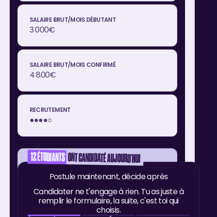
3 000€
4 800€
●●●●○
12
ÉTUDIANTS
ONT CANDIDATÉ AUJOURD'HUI
Category manager
Postule maintenant, décide après
Candidater ne t'engage à rien. Tu as juste à
remplir le formulaire, la suite, c'est toi qui
choisis.
Mastère MAF