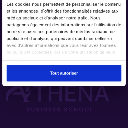
Les cookies nous permettent de personnaliser le contenu
Responsable du
Témoignages
Développement
Marseille
FAQ
et les annonces, d'offrir des fonctionnalités relatives aux
Commercial
médias sociaux et d'analyser notre trafic. Nous
Entreprises
Montpellier
Nos
&
partageons également des informations sur l'utilisation de
Responsable du
certificats
Partenaires
Développement
Qualiopi
notre site avec nos partenaires de médias sociaux, de
Nice
des Activités
publicité et d'analyse, qui peuvent combiner celles-ci
La vie
étudiante
Perpignan
avec d'autres informations que vous leur avez fournies
Manager
d'Affaires
ou qu'ils ont collectées lors de votre utilisation de leurs
Villejuif
services.
Villepinte
Tout autoriser