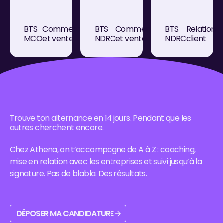
accueilles,
(BtoB) ou
comptes,
tu
aux
leurs contrats,
conseilles,
particuliers
leurs projets.
BTS
Commerce
BTS
Commerce
BTS
Relation
tu vends.
(BtoC), c'est
Un métier de
MCO
et vente
NDRC
et vente
NDRC
client
Un métier
toi qui
relation
humain,
ramènes le
longue durée,
accessible,
chiffre
stable et
Conseiller de vente / Conseiller client
Commercial BtoB ou BtoC
Conseiller clientèle
et qui ouvre
d'affaires.
rémunérateur.
toutes les
portes du
commerce.
Trouve ton alternance en 14 jours. Pendant que les
autres cherchent encore.
Chez Athena, on t’accompagne de A à Z : coaching,
mise en relation avec les entreprises et suivi jusqu’à la
signature. Pas de blabla. Des résultats.
Déposer ma candidature
DÉPOSER MA CANDIDATURE