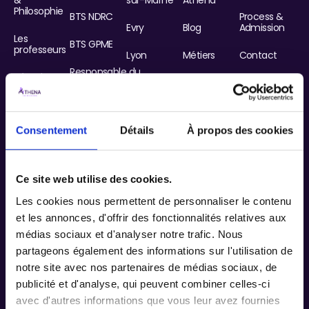
Philosophie
BTS NDRC
Process &
Evry
Blog
Admission
Les
BTS GPME
professeurs
Lyon
Métiers
Contact
Responsable du
Témoignages
Développement
Marseille
FAQ
Commercial
Entreprises
Montpellier
Nos
&
Responsable du
certificats
Partenaires
Consentement
Détails
À propos des cookies
Développement
Qualiopi
Nice
des Activités
La vie
étudiante
Perpignan
Manager
Ce site web utilise des cookies.
d'Affaires
Villejuif
Les cookies nous permettent de personnaliser le contenu
et les annonces, d'offrir des fonctionnalités relatives aux
Villepinte
médias sociaux et d'analyser notre trafic. Nous
partageons également des informations sur l'utilisation de
notre site avec nos partenaires de médias sociaux, de
publicité et d'analyse, qui peuvent combiner celles-ci
avec d'autres informations que vous leur avez fournies