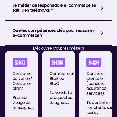
Le métier de responsable e-commerce se
fait-il en télétravail ?
Quelles compétences clés pour réussir en
e-commerce ?
Découvre d’autres métiers
22-44K€
28-65K€
24-42K€
Conseiller
Commercial
Conseiller
de vente /
BtoB ou
clientèle
Conseiller
BtoC
(banque,
client
assurance,
Tu vends, tu
services)
Premier
prospectes,
visage de
tu signes.
Tu conseilles
l'enseigne.
Aux
tes clients sur
Tu
entreprises
leurs