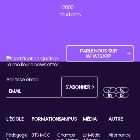
+2000
étudiants
Parle nous sur WhatsApp
PARLE NOUS SUR
WHATSAPP
Pied de page
La meilleure newsletter.
Adresse email
S'ABONNER
S'abonner
Next
Next
Next
Next
L’ÉCOLE
FORMATIONS
CAMPUS
MÉDIA
AUTRE
Pédagogie
BTS MCO
Champs-
Le Média
Alternance
&
sur-Marne
Athena