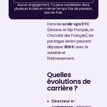
Aucun engagement.
Tu peux candidater dans
plusieurs écoles en même temps. Pas de pression,
pas de frais.
Dans les
scale-ups DTC
(Sézane, Le Slip Français, Le
Chocolat des Français), les
packages senior peuvent
dépasser
80K€
avec le
variable et
l'intéressement.
Quelles
évolutions de
carrière ?
Directeur e-
commerce :
pilotage