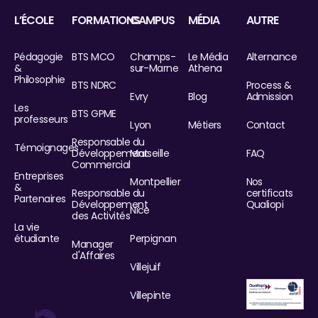
L’ÉCOLE
FORMATIONS
CAMPUS
MÉDIA
AUTRE
Pédagogie
BTS MCO
Champs-
Le Média
Alternance
&
sur-Marne
Athena
Philosophie
BTS NDRC
Process &
Evry
Blog
Admission
Les
BTS GPME
professeurs
Lyon
Métiers
Contact
Responsable du
Témoignages
Développement
Marseille
FAQ
Commercial
Entreprises
Montpellier
Nos
&
Responsable du
certificats
Partenaires
Développement
Qualiopi
Nice
des Activités
La vie
étudiante
Perpignan
Manager
d'Affaires
Villejuif
Villepinte