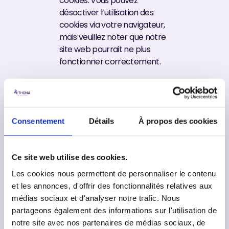
cookies. Vous pouvez
désactiver l’utilisation des
cookies via votre navigateur,
mais veuillez noter que notre
site web pourrait ne plus
fonctionner correctement.
7.
Activer/désactiver
et supprimer
Consentement
Détails
À propos des cookies
les cookies
Ce site web utilise des cookies.
Vous pouvez utiliser votre
Les cookies nous permettent de personnaliser le contenu
navigateur internet pour
et les annonces, d'offrir des fonctionnalités relatives aux
supprimer automatiquement
médias sociaux et d'analyser notre trafic. Nous
ou manuellement les cookies.
partageons également des informations sur l'utilisation de
Vous pouvez également
notre site avec nos partenaires de médias sociaux, de
spécifier que certains cookies