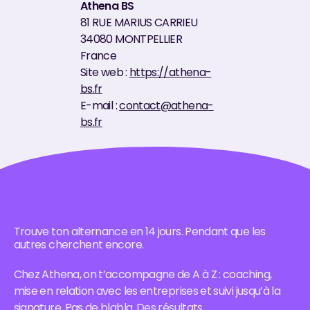
Athena BS
81 RUE MARIUS CARRIEU
34080 MONTPELLIER
France
Site web :
https://athena-
bs.fr
E-mail :
contact@athena-
bs.fr
Trouve ton alternance en 14 jours. Pendant que les
autres cherchent encore.
Chez Athena, on t’accompagne de A à Z : coaching,
mise en relation avec les entreprises et suivi jusqu’à la
signature. Pas de blabla. Des résultats.