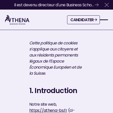
Politique de cookies
Il est devenu directeur d'une Business School
Cl
à 23 ans
Dernière mise à jour : 02 janvier 2026
Candidater
CANDIDATER
Cette politique de cookies
s’applique aux citoyens et
aux résidents permanents
légaux de l’Espace
Économique Européen et de
la Suisse.
1. Introduction
Notre site web,
https://athena-bs.fr
(ci-