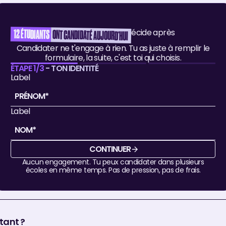
Postule maintenant, décide après
12
ÉTUDIANTS
ONT CANDIDATÉ AUJOURD'HUI
Candidater ne t'engage à rien. Tu as juste à remplir le
formulaire, la suite, c'est toi qui choisis.
ÉTAPE 1/3
- TON IDENTITÉ
Label
Label
CONTINUER
Aucun engagement.
Tu peux candidater dans plusieurs
écoles en même temps. Pas de pression, pas de frais.
gestion PME ?
tant ?