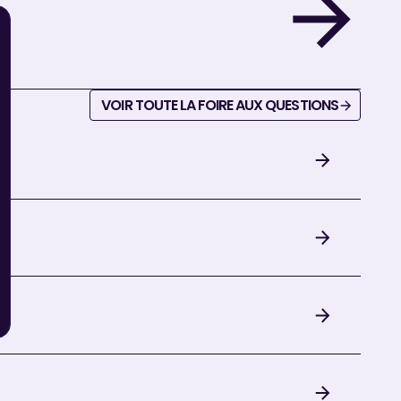
voir toute la foire aux questions
VOIR TOUTE LA FOIRE AUX QUESTIONS