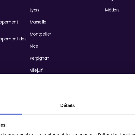
Lyon
Métiers
oppement
Marseille
Montpellier
oppement des
Nice
Perpignan
Villejuif
Villepinte
Détails
ies.
e personnaliser le contenu et les annonces, d'offrir des fonctio