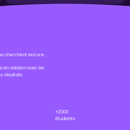
res cherchent encore.
 en relation avec les
s résultats.
+2000
étudiants