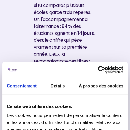
Si tu compares plusieurs
écoles, garde trois repères.
Un, l'accompagnement à
l'alternance :
94 %
des
étudiants signent en
14 jours
,
c'est le chiffre qui pèse
vraiment sur ta première
année. Deux, la
reconnaissance des titres :
tous nos diplômes sont
enregistrés au RNCP, du BTS
au MBA. Trois, la cohérence
Consentement
Détails
À propos des cookies
du parcours : tu peux aller du
Bac+2
au
Bac+5
dans la
même école, avec le même
Ce site web utilise des cookies.
réseau de
1 500+
entreprises.
Les cookies nous permettent de personnaliser le contenu
et les annonces, d'offrir des fonctionnalités relatives aux
Une école à taille humaine ne
médias sociaux et d'analyser notre trafic. Nous