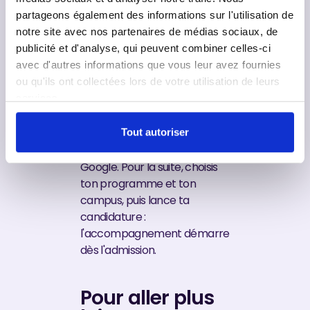
te promet pas d'être la plus
partageons également des informations sur l'utilisation de
grosse. Elle te promet d'être
notre site avec nos partenaires de médias sociaux, de
là quand tu cherches ton
publicité et d'analyse, qui peuvent combiner celles-ci
entreprise, de te connaître
avec d'autres informations que vous leur avez fournies
par ton prénom et de te
ou qu'ils ont collectées lors de votre utilisation de leurs
délivrer un diplôme qui vaut
services.
sur le marché. C'est ce que
mesurent nos
2 000+
étudiants accompagnés et
Tout autoriser
notre note de
4,9/5
sur
Google. Pour la suite, choisis
ton programme et ton
campus, puis lance ta
candidature :
l'accompagnement démarre
dès l'admission.
Pour aller plus