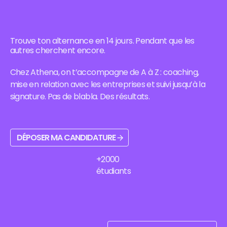
avec le
alternance à
de-Marne,
secteurs qui
campus
Marne-la-
avec le
recrutent,
Athena
Vallée :
campus
formations
Business
campus,
Athena de
et
School à Évry-
Trouve ton alternance en 14 jours. Pendant que les
formations,
Villejuif, ses
accompagnement
Courcouronnes
autres cherchent encore.
entreprises
formations,
Athena
: formations,
partenaires et
son bassin
Business
bassin d'emploi
admission
Chez Athena, on t’accompagne de A à Z : coaching,
d'emploi et
School.
et admission.
chez Athena.
mise en relation avec les entreprises et suivi jusqu’à la
ses
débouchés.
signature. Pas de blabla. Des résultats.
Déposer ma candidature
DÉPOSER MA CANDIDATURE
+2000
étudiants
Parle nous sur WhatsApp