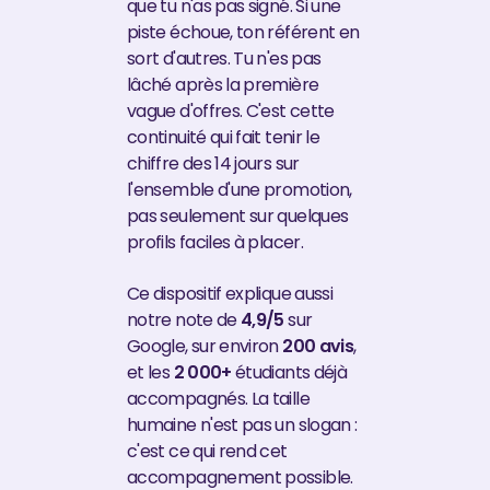
que tu n'as pas signé. Si une
piste échoue, ton référent en
sort d'autres. Tu n'es pas
lâché après la première
vague d'offres. C'est cette
continuité qui fait tenir le
chiffre des 14 jours sur
l'ensemble d'une promotion,
pas seulement sur quelques
profils faciles à placer.
Ce dispositif explique aussi
notre note de
4,9/5
sur
Google, sur environ
200 avis
,
et les
2 000+
étudiants déjà
accompagnés. La taille
humaine n'est pas un slogan :
c'est ce qui rend cet
accompagnement possible.