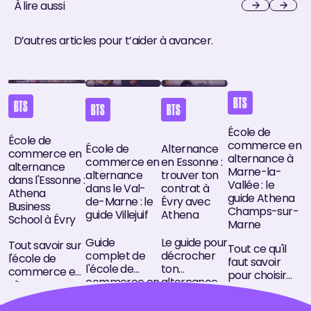
À lire aussi
Next
Next
D’autres articles pour t’aider à avancer.
École de commerce en alternance dans l'Essonne : Athena B
École de commerce en alternance dans le Val-
Alternance en Essonne : trou
École de commer
BTS
BTS
BTS
BTS
École de
École de
commerce en
École de
Alternance
commerce en
alternance à
commerce en
en Essonne :
alternance
Marne-la-
alternance
trouver ton
dans l'Essonne :
Vallée : le
dans le Val-
contrat à
Athena
guide Athena
de-Marne : le
Évry avec
Business
Champs-sur-
guide Villejuif
Athena
School à Évry
Marne
Guide
Le guide pour
Tout savoir sur
Tout ce qu'il
complet de
décrocher
l'école de
faut savoir
l'école de
ton
commerce en
pour choisir
commerce en
alternance
alternance
une école de
alternance
en Essonne :
dans l'Essonne
commerce en
dans le Val-
bassin d'Évry,