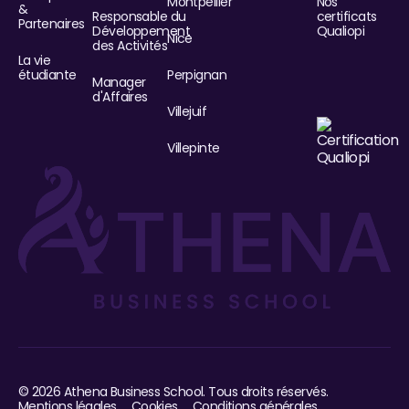
Montpellier
Nos
&
Responsable du
certificats
Partenaires
Développement
Qualiopi
Nice
des Activités
La vie
étudiante
Perpignan
Manager
d'Affaires
Villejuif
Villepinte
©
2026
Athena Business School. Tous droits réservés.
Mentions légales
Cookies
Conditions générales