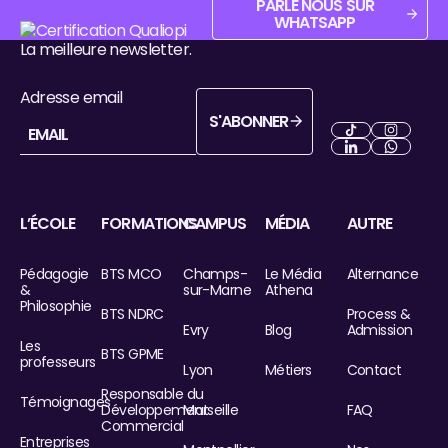
PARLE NOUS SUR
WHATSAPP
Pied de page
La meilleure newsletter.
Adresse email
S'ABONNER
S'abonner
Next
Next
Next
Next
L’ÉCOLE
FORMATIONS
CAMPUS
MÉDIA
AUTRE
Pédagogie
BTS MCO
Champs-
Le Média
Alternance
&
sur-Marne
Athena
Philosophie
BTS NDRC
Process &
Evry
Blog
Admission
Les
BTS GPME
professeurs
Lyon
Métiers
Contact
Responsable du
Témoignages
Développement
Marseille
FAQ
Commercial
Entreprises