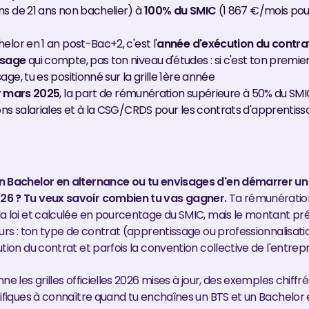
ns de 21 ans non bachelier) à
100% du SMIC
(1 867 €/mois pou
elor en 1 an post-Bac+2, c'est l'
année d'exécution du contra
ssage
qui compte, pas ton niveau d'études : si c'est ton premie
age, tu es positionné sur la grille 1ère année
r mars 2025
, la part de rémunération supérieure à 50% du SM
ons salariales et à la CSG/CRDS pour les contrats d'apprentis
n Bachelor en alternance ou tu envisages d'en démarrer un
6 ? Tu veux savoir combien tu vas gagner.
Ta rémunératio
a loi et calculée en pourcentage du SMIC, mais le montant pr
urs : ton type de contrat (apprentissage ou professionnalisatio
tion du contrat et parfois la convention collective de l'entrepr
ne les grilles officielles 2026 mises à jour, des exemples chiffré
cifiques à connaître quand tu enchaînes un BTS et un Bachelor 