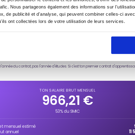
rafic. Nous partageons également des informations sur l'utilisati
U CONTRAT
, de publicité et d'analyse, qui peuvent combiner celles-ci avec
2026
À partir du 1er juin 2026
ils ont collectées lors de votre utilisation de leurs services.
XÉCUTION DU CONTRAT D'APPRENTISSAGE
st l'année du contrat, pas l'année d'études. Si c'est ton premier contrat d'apprentiss
TON SALAIRE BRUT MENSUEL
966,21 €
53% du SMIC
net mensuel estimé
11
rut annuel