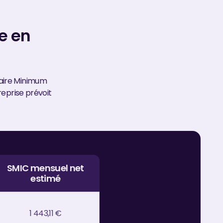
re en
laire Minimum
reprise prévoit
SMIC mensuel net
estimé
1 443,11 €