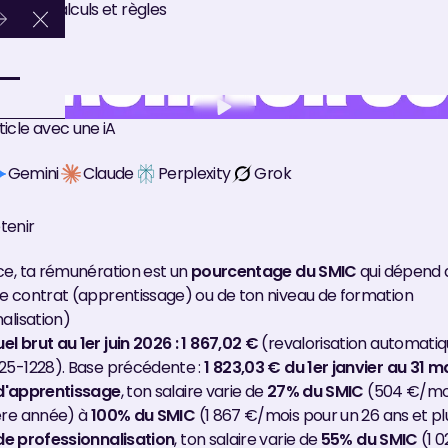
lètes, calculs et règles
Close Announcement Banner
icle avec une iA
Gemini
Claude
Perplexity
Grok
etenir
ce, ta rémunération est un
pourcentage du SMIC
qui dépend 
e contrat (apprentissage) ou de ton niveau de formation
alisation)
 brut au 1er juin 2026 : 1 867,02 €
(revalorisation automatiq
25-1228). Base précédente :
1 823,03 € du 1er janvier au 31 m
d'apprentissage
, ton salaire varie de
27% du SMIC
(504 €/moi
ère année) à
100% du SMIC
(1 867 €/mois pour un 26 ans et pl
de professionnalisation
, ton salaire varie de
55% du SMIC
(1 