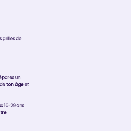
grilles de
répares un
 de
ton âge
et
ux 16-29 ans
tre