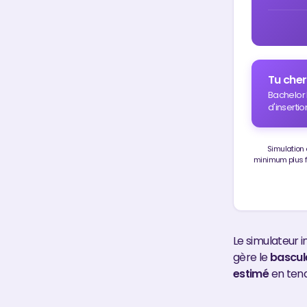
Tu cher
Bachelor 
d'insertio
Simulation 
minimum plus fa
Le simulateur i
gère le
bascul
estimé
en tena