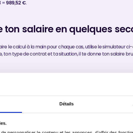
3 =
989,52 €
.
e ton salaire en quelques se
aire le calcul à la main pour chaque cas, utilise le simulateur ci
, ton type de contrat et ta situation, il te donne ton salaire bru
teur de salaire en alternance
Détails
salaire brut et net en quelques secondes
ies.
ONTRAT
ssage
Professionnalisation
e personnaliser le contenu et les annonces, d'offrir des fonctio