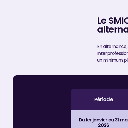
Le SMIC
altern
En alternance,
Interprofession
un minimum plu
Période
Du 1er janvier au 31 ma
2026