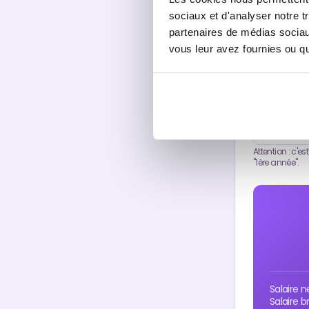
sociaux et d'analyser notre t
PÉRIODE D
partenaires de médias sociaux
Jan-Mai 
vous leur avez fournies ou qu'
TON ÂGE
ANNÉE D'E
Attention : c'e
"1ère année".
Salaire 
Salaire b