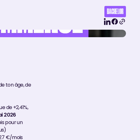
BACHELOR
de ton âge, de
ue de +2,41%,
ai 2026
s pour un
us)
027 €/mois