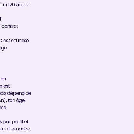
r un 26 ans et
t
r contrat
IC est soumise
sage
 en
n est
écis dépend de
n), ton âge,
ise.
s par profil et
en alternance.