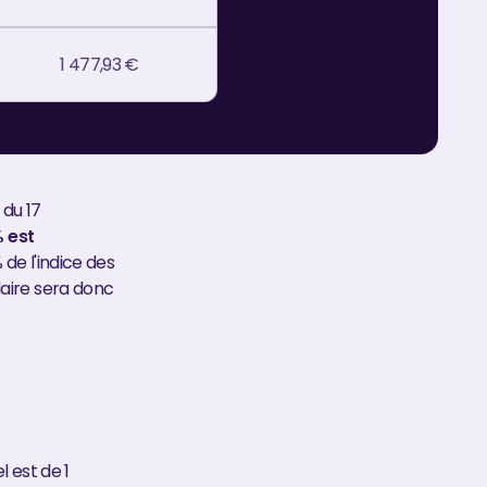
1 477,93 €
 du 17
 est
de l'indice des
laire sera donc
l est de 1