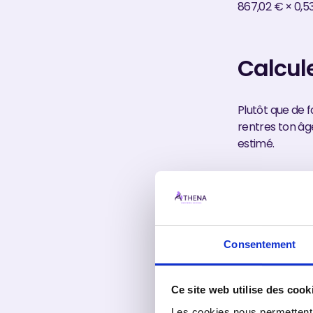
867,02 € × 0,5
Calcul
Plutôt que de f
rentres ton âge
estimé.
Simula
Consentement
Calcule ton 
Ce site web utilise des cook
TYPE DE C
Apprenti
Les cookies nous permettent d