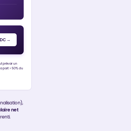
RDC →
t prévoir un
la part > 50% du
alisation),
laire net
enti.