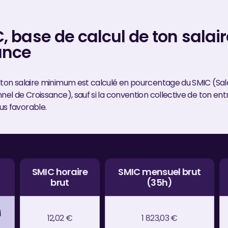
, base de calcul de ton salai
ance
 ton salaire minimum est calculé en pourcentage du SMIC (Sa
nel de Croissance), sauf si la convention collective de ton ent
s favorable.
SMIC horaire
SMIC mensuel brut
brut
(35h)
i
12,02 €
1 823,03 €