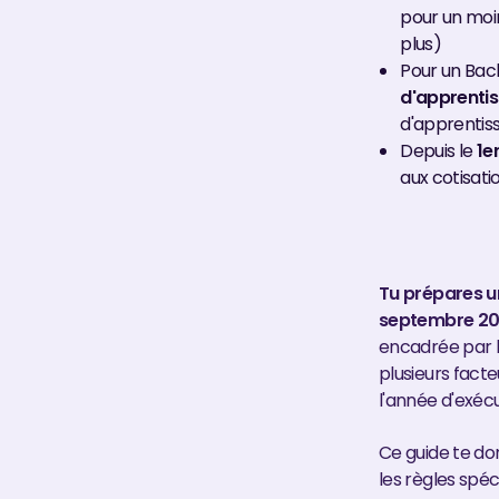
pour un moi
plus)
Pour un Bach
d'apprenti
d'apprentiss
Depuis le
1e
aux cotisati
Tu prépares u
septembre 202
encadrée par l
plusieurs facte
l'année d'exécu
Ce guide te don
les règles spé