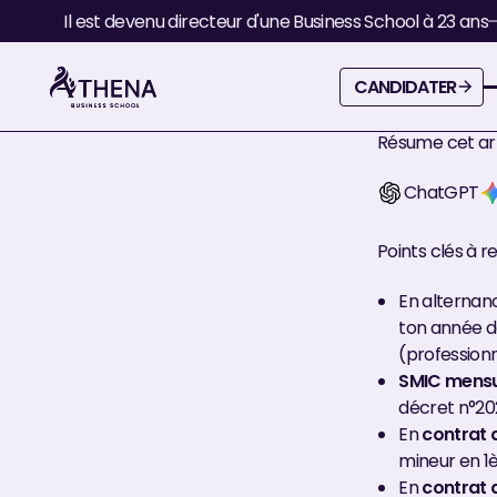
Blog
Salaire Bachelor en alternance 2026 : grilles comp
Il est devenu directeur d'une Business School à 23 ans
Salaire Bachelor en alternance 2026 : grilles
complètes, calculs et règles
Thibaud
Directeur Marketing
Candidater
CANDIDATER
Publié le
19
/
05
/
2026
Modifié le
22
/
07
/
2026
Ouvrir la vidéo
Résume cet art
ChatGPT
Points clés à r
En alternan
ton année d
(professionn
SMIC mensuel
décret n°20
En
contrat 
mineur en 1
En
contrat 