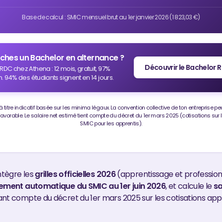
Base de calcul : SMIC mensuel brut au 1er janvier 2026 (1 823,03 €)
ches un Bachelor en alternance ?
Découvrir le Bachelor 
RDC chez Athena : 12 mois, gratuit, 97%
n. 94% des étudiants signent en 14 jours.
à titre indicatif basée sur les minima légaux. La convention collective de ton entreprise peu
vorable. Le salaire net estimé tient compte du décret du 1er mars 2025 (cotisations sur 
SMIC pour les apprentis).
ntègre les
grilles officielles 2026
(apprentissage et professionn
ement automatique du SMIC au 1er juin 2026
, et calcule le
sa
nt compte du décret du 1er mars 2025 sur les cotisations appr