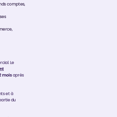
ands comptes,
ses
merce,
cial. Le
nt
2 mois
après
ts et à
partie du