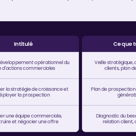
Intitulé
Ce que 
e développement opérationnel du
Veille stratégique,
n d'actions commerciales
clients, plan
r la stratégie de croissance et
Plan de prospection 
éployer la prospection
générati
r une équipe commerciale,
Diagnostic du beso
ruire et négocier une offre
relation client