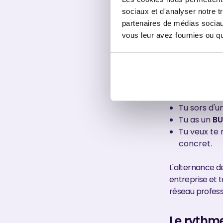
À qui s'a
sociaux et d'analyser notre t
partenaires de médias sociaux
Ce Bachelor vis
vous leur avez fournies ou qu'
téléphone et tu
mesurent et q
Le diplôme conv
Tu sors d'u
Tu as un
BU
Tu veux te
concret.
L'alternance de
entreprise et 
réseau profess
Le rythme