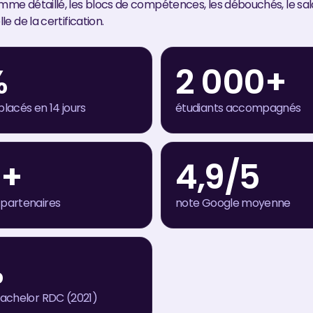
mme détaillé, les blocs de compétences, les débouchés, le salai
lle de la certification.
%
2 000+
placés en 14 jours
étudiants accompagnés
0+
4,9/5
 partenaires
note Google moyenne
%
 Bachelor RDC (2021)