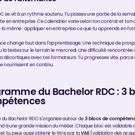
C se vit à un rythme soutenu. Tu passes une partie de la sema
ste en entreprise. Ce calendrier varie selon ton contrat et to
te la même : appliquer en entreprise ce que tu apprends en for
ce change tout dans l'apprentissage. Une technique de prosp
 tu la testes sur le terrain le mercredi. Une difficulté rencontrée
la décortiques avec tes formateurs. Tu progresses vite, parce 
se nourrissent en continu.
gramme du Bachelor RDC : 3 b
mpétences
du Bachelor RDC s'organise autour de
3 blocs de compéten
d à une grande mission du métier. Chaque bloc est validable 
t tu peux aussi obtenir le titre par la
VAE
(validation des acqui