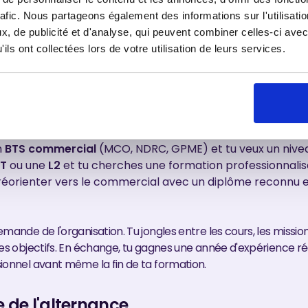
dresse le Bachelor RDC
rafic. Nous partageons également des informations sur l'utilisati
, de publicité et d'analyse, qui peuvent combiner celles-ci avec
e un profil précis. Tu aimes le contact, tu n'as pas peur de dé
ils ont collectées lors de votre utilisation de leurs services.
 veux des responsabilités. Tu sais que dans la vente, les résult
ue la performance se récompense.
ient bien à plusieurs parcours :
n
BTS commercial
(MCO, NDRC, GPME) et tu veux un nivea
T
ou une
L2
et tu cherches une formation professionnalis
 réorienter vers le commercial avec un diplôme reconnu 
mande de l'organisation. Tu jongles entre les cours, les missio
tes objectifs. En échange, tu gagnes une année d'expérience rée
ionnel avant même la fin de ta formation.
 de l'alternance