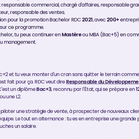
 responsable commercial, chargé d'affaires, responsable gr
teur, responsable des ventes.
tion pour la promotion Bachelor RDC
2021
, avec
200+
entrepri
 sur ce programme.
helor, tu peux continuer en
Mastère
ou MBA (Bac+5) en com
ou management.
c+2 et tu veux monter d'un cran sans quitter le terrain commer
st fait pour ça. RDC veut dire
Responsable du Développeme
 C'est un diplôme
Bac+3
, reconnu par l'État, qui se prépare en
1
ou une L2.
piloter une stratégie de vente, à prospecter de nouveaux clien
uipe. Le tout en alternance : tu es en entreprise une grande 
uches un salaire.