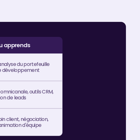
tu apprends
 analyse du portefeuille
 de développement
omnicanale, outils CRM,
on de leads
in client, négociation,
, animation d'équipe