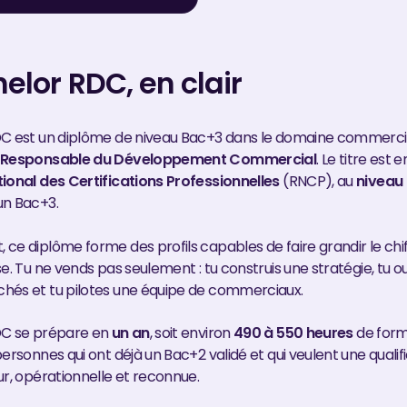
elor RDC, en clair
DC est un diplôme de niveau Bac+3 dans le domaine commerci
e
Responsable du Développement Commercial
. Le titre est 
ional des Certifications Professionnelles
(RNCP), au
niveau
un Bac+3.
ce diplôme forme des profils capables de faire grandir le chiff
e. Tu ne vends pas seulement : tu construis une stratégie, tu o
hés et tu pilotes une équipe de commerciaux.
DC se prépare en
un an
, soit environ
490 à 550 heures
de forma
ersonnes qui ont déjà un Bac+2 validé et qui veulent une qualif
ur, opérationnelle et reconnue.