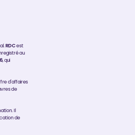
al.
RDC
est
enregistré au
 6
, qui
re d'affaires
uvres de
tion. Il
ication de