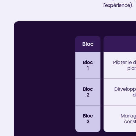
l'expérience).
Bloc
Bloc
Piloter l
1
pla
Bloc
Développe
2
d
Bloc
Manage
3
const