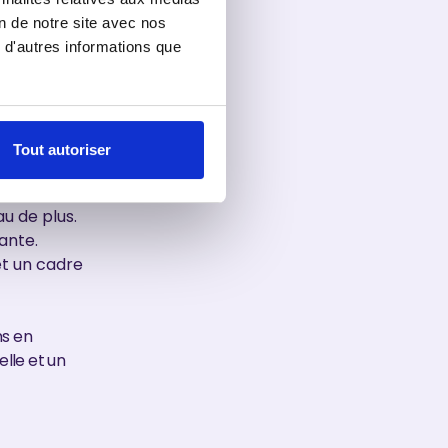
on de notre site avec nos
 d'autres informations que
crocher ton
ats se
Tout autoriser
u de plus.
ante.
et un cadre
ns en
lle et un