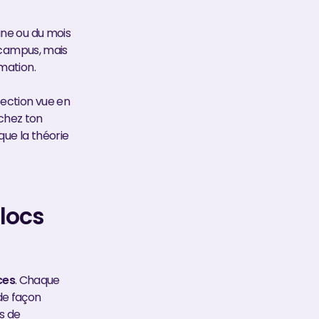
ine ou du mois
n campus, mais
mation.
ection vue en
 chez ton
que la théorie
locs
ces
. Chaque
de façon
s de