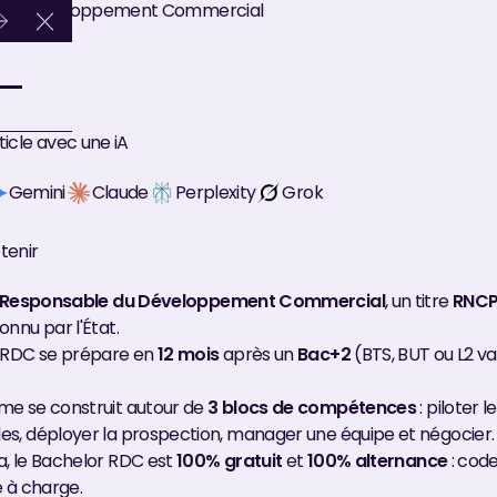
le du Développement Commercial
Close Announcement Banner
icle avec une iA
Gemini
Claude
Perplexity
Grok
etenir
Responsable du Développement Commercial
, un titre
RNCP
nnu par l'État.
 RDC se prépare en
12 mois
après un
Bac+2
(BTS, BUT ou L2 va
e se construit autour de
3 blocs de compétences
: piloter l
s, déployer la prospection, manager une équipe et négocier.
, le Bachelor RDC est
100% gratuit
et
100% alternance
: cod
 à charge.