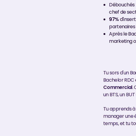
Débouchés :
chef de sec
97%
d'inser
partenaires
Après le Bac
marketing 
Tu sors d'un Ba
Bachelor RDC e
Commercial
.
un BTS, un BUT 
Tu apprends à 
manager une éq
temps, et tu to