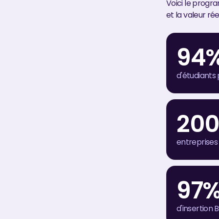
Voici le progra
et la valeur rée
94
d'étudiants 
20
entreprises
97
d'insertion