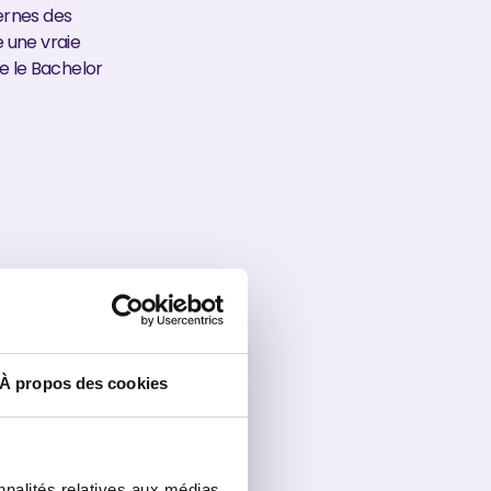
ternes des
 une vraie
e le Bachelor
tion).
À propos des cookies
ci, tu valides
nnalités relatives aux médias