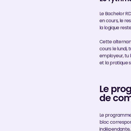
Le Bachelor RD
en cours, le re
la logique res
Cette alternan
cours le lundi,
employeur, tu 
et la pratique 
Le pro
de co
Le programme 
bloc correspon
indépendante, e