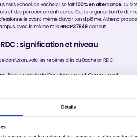
siness School, ce Bachelor se fait
100% en alternance
. Tu al
urs et des périodes en entreprise. Cette organisation te donne
fessionnelle avant même d'avoir ton diplôme. Athena propos
campus, avec le même titre
RNCP37849
partout.
RDC : signification et niveau
te confusion, voici les repères clés du Bachelor RDC :
on
: Responsable du Développement Commercial.
c+3, niveau 6 au RNCP.
mois après un Bac+2.
lternance (contrat d'apprentissage ou de professionnalisa
sance
: titre reconnu par l'État.
Détails
r" indique un cycle de trois ans dans l'enseignement supérieur. I
nnée, puisque tu arrives déjà avec un Bac+2 en poche.
ies.
e personnaliser le contenu et les annonces, d'offrir des fonctio