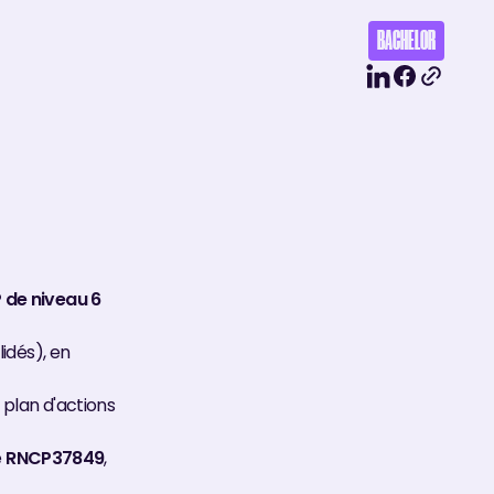
BACHELOR
 de niveau 6
lidés), en
e plan d'actions
e
RNCP37849
,