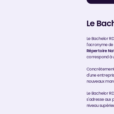
Le Bach
Le Bachelor R
l'acronyme d
Répertoire Nat
correspond à 
Concrètement, 
d'une entrepris
nouveaux marc
Le Bachelor R
s'adresse aux p
niveau supérie