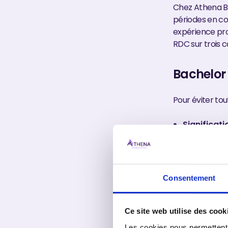
Chez Athena Bu
périodes en co
expérience pro
RDC sur trois 
Bachelor 
Pour éviter tou
Significati
Niveau
: Ba
Durée
: 12 
Format
: a
Reconnais
Consentement
Le mot "Bachelo
la troisième a
Ce site web utilise des cook
Les cookies nous permettent d