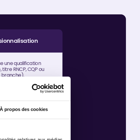
sionnalisation
e une qualification
, titre RNCP, CQP ou
e branche).
CDI.
À propos des cookies
ans et plus pour les
'emploi.
nnalités relatives aux médias