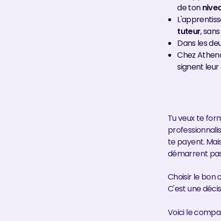
de ton
nive
L'apprentis
tuteur
, sans
Dans les deu
Chez Athena,
signent leu
Tu veux te form
professionnalis
te payent. Mai
démarrent pas
Choisir le bon 
C'est une décis
Voici le compar