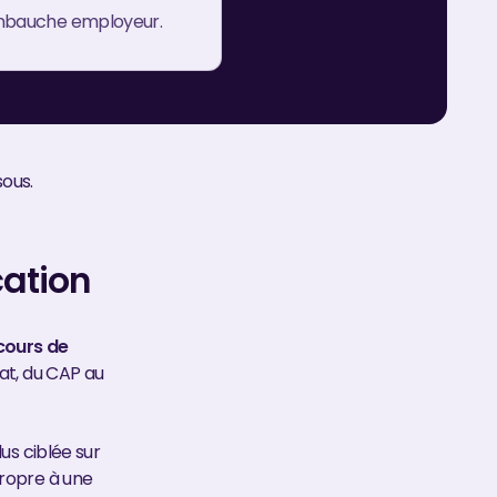
'embauche employeur.
sous.
cation
cours de
tat, du CAP au
lus ciblée sur
propre à une