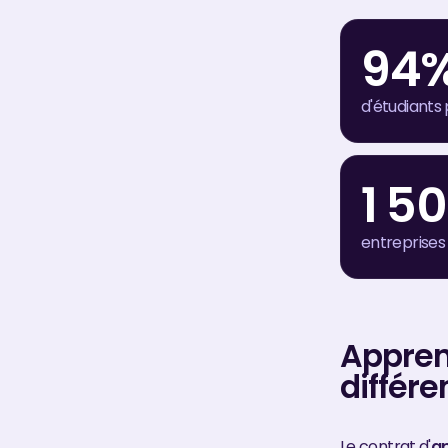
94
d'étudiants 
1 5
entreprises
Apprent
différ
Le contrat d'
a