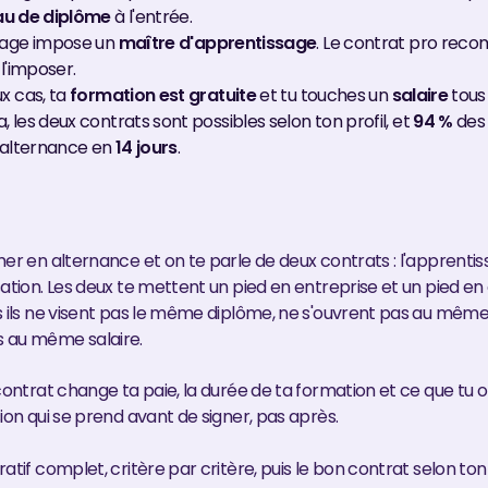
au de diplôme
à l'entrée.
sage impose un
maître d'apprentissage
. Le contrat pro re
 l'imposer.
x cas, ta
formation est gratuite
et tu touches un
salaire
tous 
 les deux contrats sont possibles selon ton profil, et
94 %
des 
r alternance en
14 jours
.
er en alternance et on te parle de deux contrats : l'apprentis
ation. Les deux te mettent un pied en entreprise et un pied en 
s ils ne visent pas le même diplôme, ne s'ouvrent pas au même
 au même salaire.
contrat change ta paie, la durée de ta formation et ce que tu obt
ion qui se prend avant de signer, pas après.
atif complet, critère par critère, puis le bon contrat selon ton 