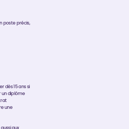
n poste précis,
er dès 15 ans si
er un diplôme
trat
re une
e aussi aux