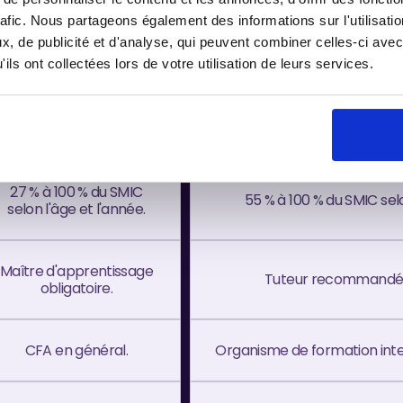
rafic. Nous partageons également des informations sur l'utilisati
6 mois à 3 ans (jusqu'à 4
CDD de 6 à 12 mois (jusqu'à
, de publicité et d'analyse, qui peuvent combiner celles-ci avec
ans dans certains cas).
cas).
ils ont collectées lors de votre utilisation de leurs services.
Au moins 25 % de la
150 heures minimum, soit 1
durée totale du contrat.
27 % à 100 % du SMIC
55 % à 100 % du SMIC selo
selon l'âge et l'année.
Maître d'apprentissage
Tuteur recommandé, 
obligatoire.
CFA en général.
Organisme de formation inte