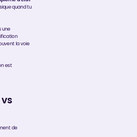
ssique quand tu
es une
ification
ouvent la voie
on est
 vs
oment de