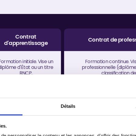
Contrat
Contrat de profes
d'apprentissage
Formation initiale. Vise un
Formation continue. Vis
diplôme d'État ou un titre
professionnelle (diplôme
RNCP.
classification d
Contrat à durée limitée
CDD ou 
(CDL) ou CDI.
Détails
16 à 29 ans révolus
16 à 25 ans révolus. 26 
(dérogations au-delà).
demandeurs d
ies.
e personnaliser le contenu et les annonces, d'offrir des fonctio