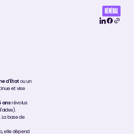
GÉNÉRAL
me d'État
ou un
inue et vise
5 ans
révolus
'aides).
. La base de
ro, elle dépend