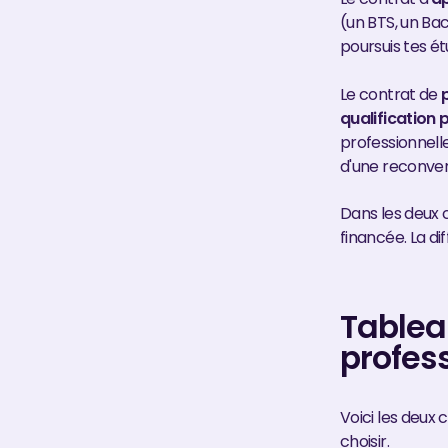
(un BTS, un Bac
poursuis tes ét
Le contrat de
qualification 
professionnell
d'une reconvers
Dans les deux c
financée. La dif
Tablea
profes
Voici les deux
choisir.