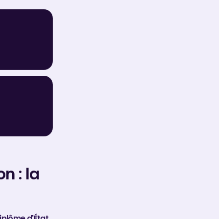
n : la
iplôme d'État