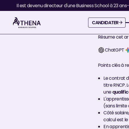
Blog
Contrat d'apprentissage ou de professionnalisation
Il est devenu directeur d'une Business School à 23 ans
Contrat d'apprentissage ou de
professionnalisation : lequel choisir ?
Thibaud
Directeur Marketing
Candidater
CANDIDATER
Publié le
15
/
06
/
2026
Modifié le
18
/
06
/
2026
Ouvrir la vidéo
Résume cet art
ChatGPT
Points clés à r
Le contrat d
titre RNCP. 
une
qualifi
L'apprentis
(sans limite
Côté salaire
calcul est l
En apprenti