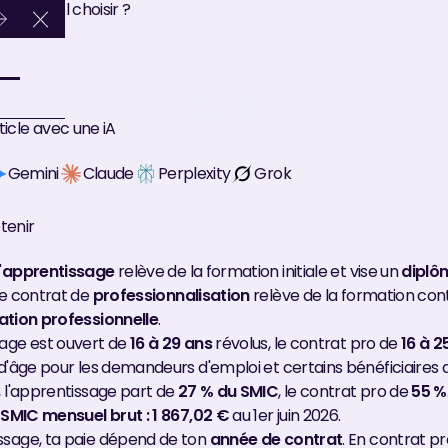
 : lequel choisir ?
Close Announcement Banner
icle avec une iA
Gemini
Claude
Perplexity
Grok
etenir
'
apprentissage
relève de la formation initiale et vise un
diplô
Le contrat de
professionnalisation
relève de la formation cont
cation professionnelle
.
sage est ouvert de
16 à 29 ans
révolus, le contrat pro de
16 à 2
 d'âge pour les demandeurs d'emploi et certains bénéficiaires d
, l'apprentissage part de
27 % du SMIC
, le contrat pro de
55 %
e
SMIC mensuel brut : 1 867,02 €
au 1er juin 2026.
ssage, ta paie dépend de ton
année de contrat
. En contrat p