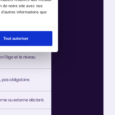
on de notre site avec nos
 36 mois dans certains
 d'autres informations que
5 à 25 % de la durée.
Tout autoriser
n l'âge et le niveau.
pas obligatoire.
rne ou externe déclaré.