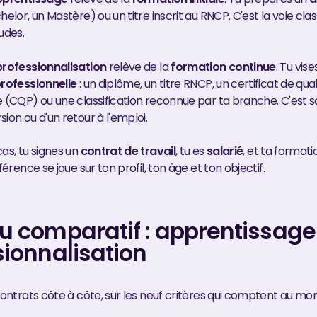
helor, un Mastère) ou un titre inscrit au RNCP. C'est la voie cla
udes.
professionnalisation
relève de la
formation continue
. Tu vis
professionnelle
: un diplôme, un titre RNCP, un certificat de qual
e (CQP) ou une classification reconnue par ta branche. C'est s
ion ou d'un retour à l'emploi.
as, tu signes un
contrat de travail
, tu es
salarié
, et ta formati
férence se joue sur ton profil, ton âge et ton objectif.
u comparatif : apprentissage
sionnalisation
 contrats côte à côte, sur les neuf critères qui comptent au m