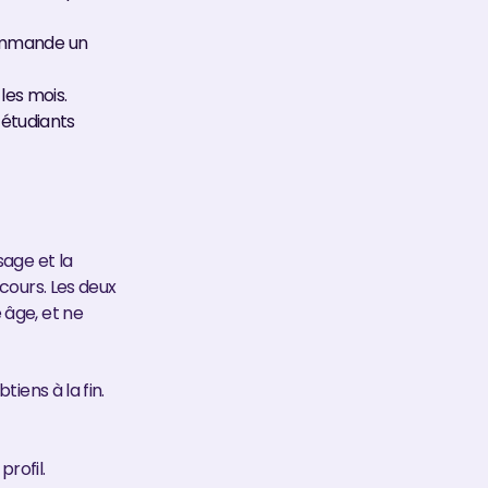
commande un
les mois.
étudiants
sage et la
cours. Les deux
 âge, et ne
iens à la fin.
profil.