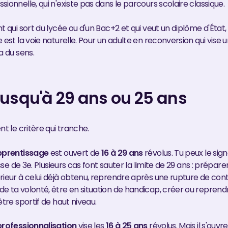
ionnelle, qui n'existe pas dans le parcours scolaire classique.
t qui sort du lycée ou d'un Bac+2 et qui veut un diplôme d'État,
 est la voie naturelle. Pour un adulte en reconversion qui vise u
a du sens.
 jusqu'à 29 ans ou 25 ans
nt le critère qui tranche.
pprentissage
est ouvert de
16 à 29 ans
révolus. Tu peux le sign
lasse de 3e. Plusieurs cas font sauter la limite de 29 ans : prépar
rieur à celui déjà obtenu, reprendre après une rupture de con
e ta volonté, être en situation de handicap, créer ou reprend
être sportif de haut niveau.
professionnalisation
vise les
16 à 25 ans
révolus. Mais il s'ouvr