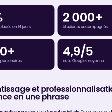
%
2 000+
placés en 14 jours
étudiants accompagnés
00+
4,9/5
 partenaires
note Google moyenne
issage et professionnalisatio
ence en une phrase
pprentissage
relève de la
formation initiale
. Tu prépares un
d