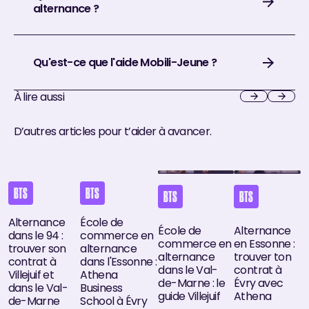
alternance ?
Qu'est-ce que l'aide Mobili-Jeune ?
À lire aussi
Next
Next
D’autres articles pour t’aider à avancer.
Alternance dans le 94 : trouver son contrat à Villejuif et da
École de commerce en alternance dans l'Esso
École de commerce en alternan
Alternance en 
BTS
BTS
BTS
BTS
Alternance
École de
École de
Alternance
dans le 94 :
commerce en
commerce en
en Essonne :
trouver son
alternance
alternance
trouver ton
contrat à
dans l'Essonne :
dans le Val-
contrat à
Villejuif et
Athena
de-Marne : le
Évry avec
dans le Val-
Business
guide Villejuif
Athena
de-Marne
School à Évry