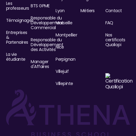
Les
BTS GPME
professeurs
Lyon
Métiers
Contact
Responsable du
Témoignages
Développement
Marseille
FAQ
Commercial
Entreprises
Montpellier
Nos
&
Responsable du
certificats
Partenaires
Développement
Qualiopi
Nice
des Activités
La vie
étudiante
Perpignan
Manager
d'Affaires
Villejuif
Villepinte