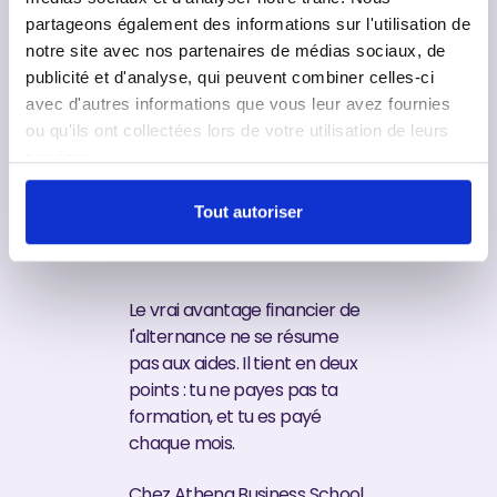
renseigne-toi auprès de ta
partageons également des informations sur l'utilisation de
mairie ou de ta mission locale.
notre site avec nos partenaires de médias sociaux, de
publicité et d'analyse, qui peuvent combiner celles-ci
avec d'autres informations que vous leur avez fournies
En alternance,
ou qu'ils ont collectées lors de votre utilisation de leurs
tu te formes
services.
sans payer et
tu touches un
Tout autoriser
salaire
Le vrai avantage financier de
l'alternance ne se résume
pas aux aides. Il tient en deux
points : tu ne payes pas ta
formation, et tu es payé
chaque mois.
Chez Athena Business School,