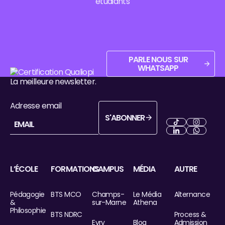
étudiants
Parle nous sur WhatsApp
PARLE NOUS SUR
WHATSAPP
Pied de page
La meilleure newsletter.
Adresse email
S'ABONNER
S'abonner
Next
Next
Next
Next
L’ÉCOLE
FORMATIONS
CAMPUS
MÉDIA
AUTRE
Pédagogie
BTS MCO
Champs-
Le Média
Alternance
&
sur-Marne
Athena
Philosophie
BTS NDRC
Process &
Evry
Blog
Admission