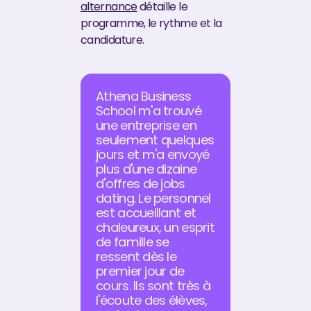
alternance
détaille le
programme, le rythme et la
candidature.
Athena Business
School m'a trouvé
une entreprise en
seulement quelques
jours et m'a envoyé
plus d'une dizaine
d'offres de jobs
dating. Le personnel
est accueillant et
chaleureux, un esprit
de famille se
ressent dès le
premier jour de
cours. Ils sont très à
l'écoute des élèves,