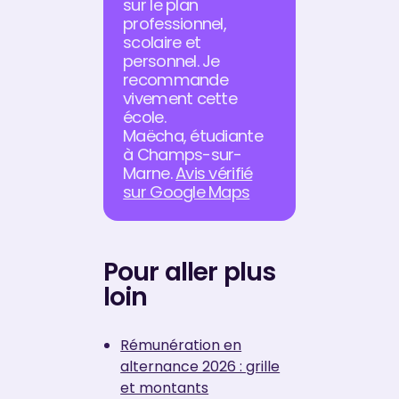
sur le plan
professionnel,
scolaire et
personnel. Je
recommande
vivement cette
école.
Maëcha, étudiante
à Champs-sur-
Marne.
Avis vérifié
sur Google Maps
Pour aller plus
loin
Rémunération en
alternance 2026 : grille
et montants