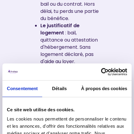
bail ou du contrat. Hors
délai, tu perds une partie
du bénéfice.
Le justificatif de
logement
: bail,
quittance ou attestation
d'hébergement. Sans
logement déclaré, pas
d'aide au loyer.
Un dernier réflexe : vérifie les
aides de ta
région
et de ta
Consentement
Détails
À propos des cookies
commune
. Certaines
collectivités ajoutent un coup
de pouce au logement, au
Ce site web utilise des cookies.
transport ou au permis, en
plus des dispositifs nationaux.
Les cookies nous permettent de personnaliser le contenu
Ces aides locales changent
et les annonces, d'offrir des fonctionnalités relatives aux
d'une ville à l'autre, donc
médias sociaux et d'analyser notre trafic. Nous