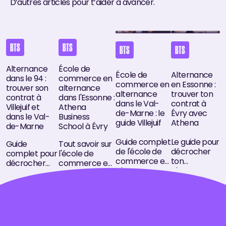
D’autres articles pour t’aider à avancer.
Alternance dans le 94 : trouver son contrat à Villejuif et da
École de commerce en alternance dans l'Esso
École de commerce en alternan
Alternance en 
BTS
BTS
BTS
BTS
Alternance
École de
École de
Alternance
dans le 94 :
commerce en
commerce en
en Essonne :
trouver son
alternance
alternance
trouver ton
contrat à
dans l'Essonne :
dans le Val-
contrat à
Villejuif et
Athena
de-Marne : le
Évry avec
dans le Val-
Business
guide Villejuif
Athena
de-Marne
School à Évry
Guide complet
Le guide pour
Guide
Tout savoir sur
de l'école de
décrocher
complet pour
l'école de
commerce en
ton
décrocher
commerce en
alternance
alternance
une
alternance
dans le Val-
en Essonne :
alternance
dans l'Essonne
de-Marne,
bassin d'Évry,
dans le Val-
avec le
avec le
secteurs qui
de-Marne
campus
campus
recrutent,
(94) : bassin
Athena
Athena de
formations
d'emploi,
Business