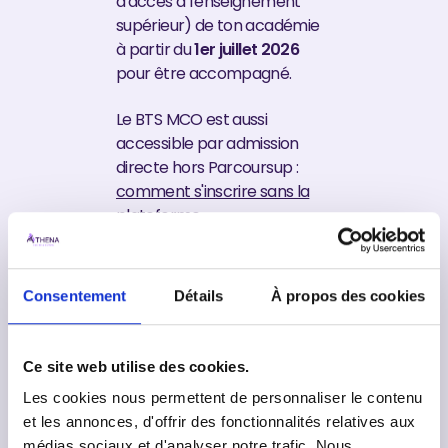
d'accès à l'enseignement
supérieur) de ton académie
à partir du
1er juillet 2026
pour être accompagné.
Le BTS MCO est aussi
accessible par admission
directe hors Parcoursup :
comment s'inscrire sans la
plateforme
.
Un point important : ne
confonds pas refus et fin de
Consentement
Détails
À propos des cookies
parcours. Chaque année, une
part significative des admis
en BTS MCO intègre leur
Ce site web utilise des cookies.
formation via la phase
Les cookies nous permettent de personnaliser le contenu
complémentaire ou via des
et les annonces, d'offrir des fonctionnalités relatives aux
vœux en apprentissage
médias sociaux et d'analyser notre trafic. Nous