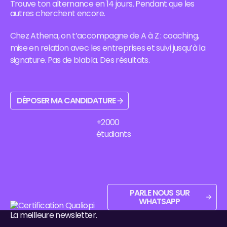
Villejuif, ses
et
Trouve ton alternance en 14 jours. Pendant que les
secteurs
School à Évry-
formations,
accompagne
autres cherchent encore.
porteurs,
Courcouronnes
son bassin
Athena
formations et
: formations,
d'emploi et ses
Business
méthode
bassin d'emploi
Chez Athena, on t’accompagne de A à Z : coaching,
débouchés.
School.
pour signer
et admission.
mise en relation avec les entreprises et suivi jusqu’à la
ton contrat.
signature. Pas de blabla. Des résultats.
Déposer ma candidature
DÉPOSER MA CANDIDATURE
+2000
étudiants
Parle nous sur WhatsApp
PARLE NOUS SUR
WHATSAPP
Pied de page
La meilleure newsletter.