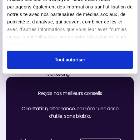
formulés après juin. La
partageons également des informations sur l'utilisation de
procédure Parcoursup dure
notre site avec nos partenaires de médias sociaux, de
jusqu'en septembre, et des
publicité et d'analyse, qui peuvent combiner celles-ci
places se libèrent tout au
avec d'autres informations que vous leur avez fournies
long de l'été au fur et à
ou qu'ils ont collectées lors de votre utilisation de leurs
mesure des désistements.
services.
Tout autoriser
Thibaud
,
Directeur
LinkedIn
Marketing
Instagram
Reçois nos meilleurs conseils
Orientation, alternance, carrière : une dose
d’utile, sans blabla.