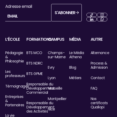
Adresse email
S'ABONNER
S'abonner
Next
Next
Next
Next
L’ÉCOLE
FORMATIONS
CAMPUS
MÉDIA
AUTRE
Pédagogie
BTS MCO
Champs-
Le Média
Alternance
&
sur-Marne
Athena
Philosophie
BTS NDRC
Process &
Evry
Blog
Admission
Les
BTS GPME
professeurs
Lyon
Métiers
Contact
Responsable du
Témoignages
Développement
Marseille
FAQ
Commercial
Entreprises
Montpellier
Nos
&
Responsable du
certificats
Partenaires
Développement
Qualiopi
Nice
des Activités
La vie