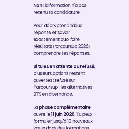
Non
: la formation n'a pas
retenu ta candidature.
Pour décrypter chaque
réponse et savoir
exactement quoi faire :
résultats Parcoursup 2026 :
comprendre tes réponses
.
Si tu es en attente ou refusé
,
plusieurs options restent
ouvertes :
refusé sur
Parcoursup : les alternatives
BTS en alternance
.
La
phase complémentaire
ouvre le
11 juin 2026
. Tu peux
formuler jusqu'à 10 nouveaux
vœux dans des formations