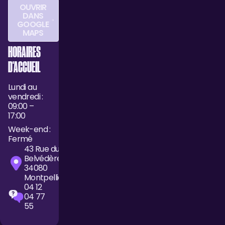
Ouvrir dans Google Maps
OUVRIR
DANS
GOOGLE
MAPS
HORAIRES
D'ACCUEIL
Lundi au
vendredi :
09:00 –
17:00
Week-end :
Fermé
43 Rue du
Belvédère,
34080
Montpellier
04 12
04 77
55