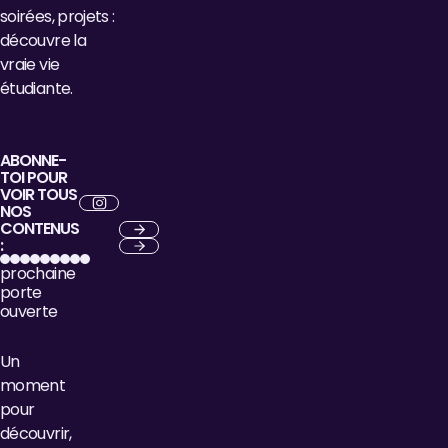
soirées, projets :
découvre la
vraie vie
étudiante.
ABONNE-
TOI POUR
VOIR TOUS
NOS
CONTENUS
Next
:
Next
Next
prochaine
porte
ouverte
Un
moment
pour
découvrir,