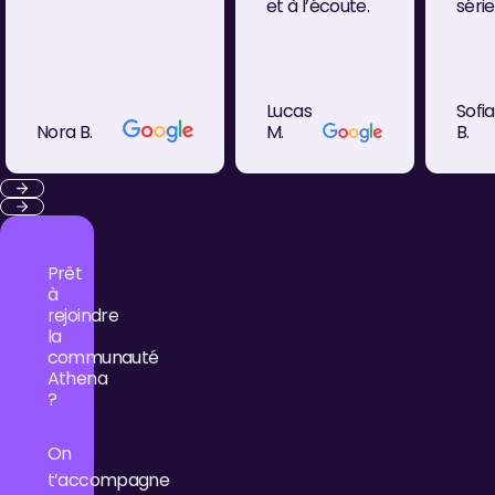
questions.
et à l’écoute.
séri
équi
Lucas
Sofi
Nora B.
M.
B.
Previous
Next
Prêt
à
rejoindre
la
communauté
Athena
?
On
t’accompagne