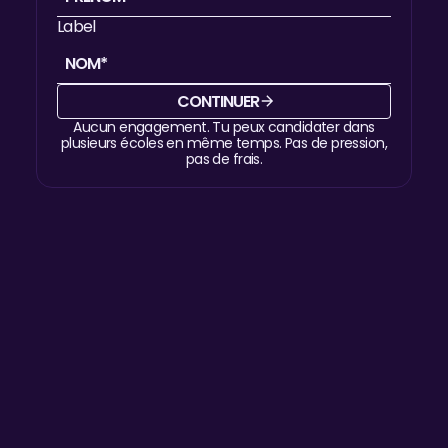
Label
Prénom
Nom
CONTINUER
Email
Téléphone
Aucun engagement.
Tu peux candidater dans
plusieurs écoles en même temps. Pas de pression,
pas de frais.
Code postal
Label
JE RÉSERVE
MA PLACE
Je réserve ma place
Campus