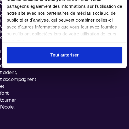
ELLIER
partageons également des informations sur l'utilisation de
L’équipe
notre site avec nos partenaires de médias sociaux, de
qui
publicité et d'analyse, qui peuvent combiner celles-ci
fait
vivre
avec d'autres informations que vous leur avez fournies
le
ou qu'ils ont collectées lors de votre utilisation de leurs
campus
services.
Les
Tout autoriser
équipes
qui
t’aident,
t’accompagnent
et
font
tourner
l’école.
CHLOÉ
LÉA
MARGAUX
LILOU
Chloé
Léa
Margaux
Lilou