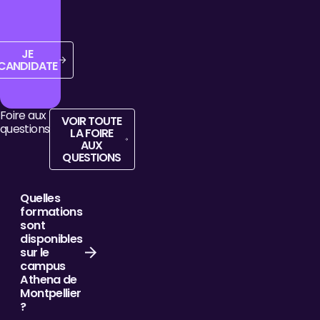
Je candidate
JE
CANDIDATE
Foire aux
voir toute la foire aux questions
VOIR TOUTE
questions
LA FOIRE
AUX
QUESTIONS
Quelles
formations
sont
disponibles
sur le
campus
Athena de
Montpellier
?