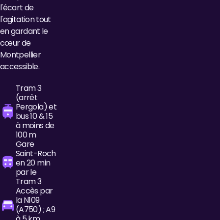
l'écart de
l'agitation tout
en gardant le
cœur de
Montpellier
accessible.
Tram 3
(arrêt
Pergola) et
bus 10 & 15
à moins de
100 m
Gare
Saint-Roch
en 20 min
par le
Tram 3
Accès par
la N109
(A750) ; A9
à 5 km