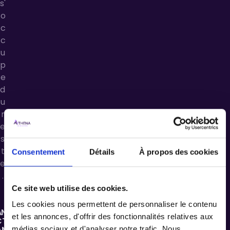
s
'
o
c
c
u
p
e
d
u
r
e
s
t
Consentement
Détails
À propos des cookies
e
.
Ce site web utilise des cookies.
Les cookies nous permettent de personnaliser le contenu
NDRE,
et les annonces, d'offrir des fonctionnalités relatives aux
CTEUR
AMPUS
médias sociaux et d'analyser notre trafic. Nous