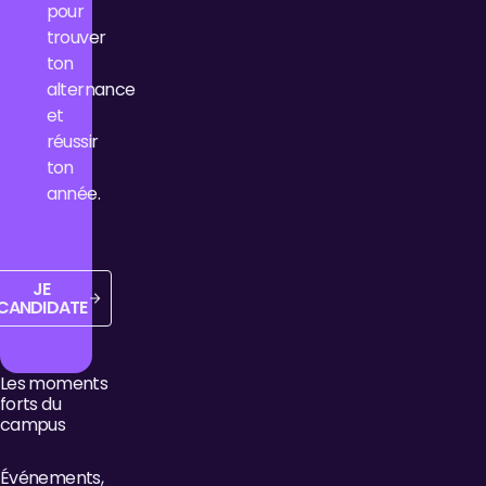
pour
trouver
ton
alternance
et
réussir
ton
année.
Je candidate
JE
CANDIDATE
Les moments
forts du
campus
Événements,