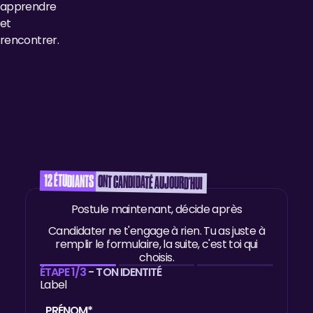
apprendre
et
rencontrer.
INSCRIS TOI
DÈS
MAINTENANT
Venez visiter le
12
ÉTUDIANTS
ONT CANDIDATÉ AUJOURD'HUI
campus,
Postule maintenant, décide après
rencontrer nos
équipes et
Candidater ne t'engage à rien. Tu as juste à
discuter de votre
remplir le formulaire, la suite, c'est toi qui
choisis.
projet d'études.
ÉTAPE 1/3
- TON IDENTITÉ
Les places sont
Label
limitées, réservez
vite la vôtre !