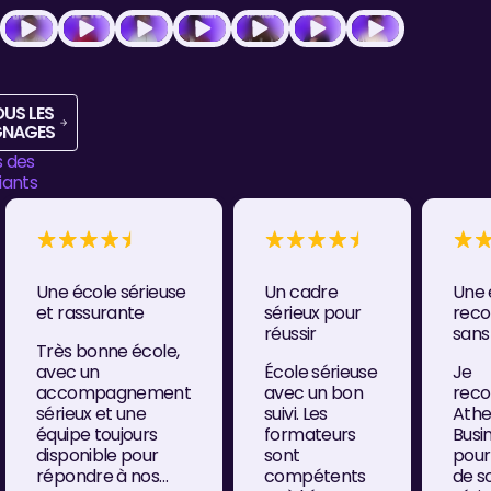
Voir tous les témoignages
OUS LES
GNAGES
s des
iants
Une école sérieuse
Un cadre
Une 
et rassurante
sérieux pour
rec
réussir
sans
Très bonne école,
avec un
École sérieuse
Je
accompagnement
avec un bon
rec
sérieux et une
suivi. Les
Ath
équipe toujours
formateurs
Busi
disponible pour
sont
pour 
répondre à nos
compétents
de so