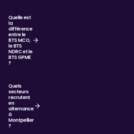
Quelle est
la
différence
entre le
BTS MCO,
le BTS
NDRC et le
BTS GPME
?
Quels
secteurs
recrutent
en
alternance
à
Montpellier
?