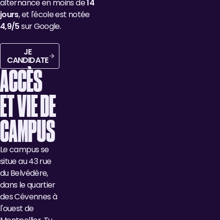
alternance en moins de
14
jours
, et l'école est notée
4,9/5
sur Google.
Je candidate
JE
CANDIDATE
ACCÈS
ET VIE DE
CAMPUS
Le campus se
situe au 43 rue
du Belvédère,
dans le quartier
des Cévennes à
l'ouest de