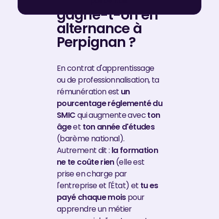
Combien
pas de frais.
gagne-t-on en
alternance à
Perpignan ?
En contrat d'apprentissage
ou de professionnalisation, ta
rémunération est
un
pourcentage réglementé du
SMIC
qui augmente avec
ton
âge
et
ton année d'études
(barème national).
Autrement dit :
la formation
ne te coûte rien
(elle est
prise en charge par
l'entreprise et l'État) et
tu es
payé chaque mois
pour
apprendre un métier