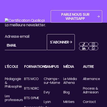
Parle nous sur WhatsApp
PARLE NOUS SUR
WHATSAPP
Pied de page
La meilleure newsletter.
Adresse email
S'ABONNER
S'abonner
Next
Next
Next
Next
L’ÉCOLE
FORMATIONS
CAMPUS
MÉDIA
AUTRE
Pédagogie
BTS MCO
Champs-
Le Média
Alternance
&
sur-Marne
Athena
Philosophie
BTS NDRC
Process &
Evry
Blog
Admission
Les
BTS GPME
professeurs
Lyon
Métiers
Contact