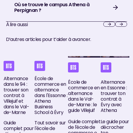
Où se trouve le campus Athena à
Perpignan ?
À lire aussi
Next
Next
D’autres articles pour t’aider à avancer.
Alternance dans le 94 : trouver son contrat à Villejuif et da
École de commerce en alternance dans l'Esso
École de commerce en alternan
Alternance en 
BTS
BTS
BTS
BTS
Alternance
École de
École de
Alternance
dans le 94 :
commerce en
commerce en
en Essonne :
trouver son
alternance
alternance
trouver ton
contrat à
dans l'Essonne :
dans le Val-
contrat à
Villejuif et
Athena
de-Marne : le
Évry avec
dans le Val-
Business
guide Villejuif
Athena
de-Marne
School à Évry
Guide complet
Le guide pour
Guide
Tout savoir sur
de l'école de
décrocher
complet pour
l'école de
commerce en
ton