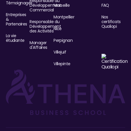
Responsable du
Témoignages
Développement
Marseille
FAQ
Commercial
Entreprises
Montpellier
Nos
&
Responsable du
certificats
Partenaires
Développement
Qualiopi
Nice
des Activités
La vie
étudiante
Perpignan
Manager
d'Affaires
Villejuif
Villepinte