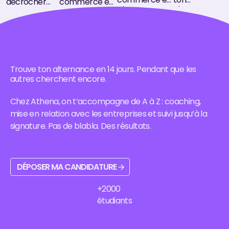
décrocher
commerce en
alternance
alternance
une
alternance
dans le Val-
en Essonne :
alternance
dans l'Essonne
de-Marne,
bassin d'Évry,
dans le Val-
avec le
avec le
secteurs qui
de-Marne
campus
campus
recrutent,
(94) : bassin
Athena
Athena de
formations
d'emploi,
Business
Villejuif, ses
et
Trouve ton alternance en 14 jours. Pendant que les
secteurs
School à Évry-
formations,
accompagne
autres cherchent encore.
porteurs,
Courcouronnes
son bassin
Athena
formations et
: formations,
d'emploi et ses
Business
méthode
bassin d'emploi
Chez Athena, on t’accompagne de A à Z : coaching,
débouchés.
School.
pour signer
et admission.
mise en relation avec les entreprises et suivi jusqu’à la
ton contrat.
signature. Pas de blabla. Des résultats.
Déposer ma candidature
DÉPOSER MA CANDIDATURE
+2000
étudiants