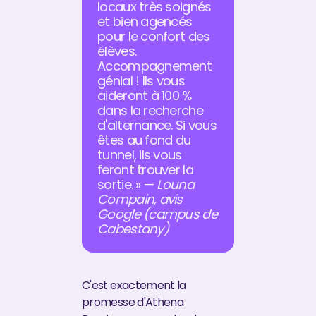
locaux très soignés
et bien agencés
pour le confort des
élèves.
Accompagnement
génial ! Ils vous
aideront à 100 %
dans la recherche
d'alternance. Si vous
êtes au fond du
tunnel, ils vous
feront trouver la
sortie. » —
Louna
Compain, avis
Google (campus de
Cabestany)
C'est exactement la
promesse d'Athena