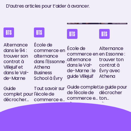
D’autres articles pour t’aider à avancer.
Alternance dans le 94 : trouver son contrat à Villejuif et da
École de commerce en alternance dans l'Esso
École de commerce en alternan
Alternance en 
BTS
BTS
BTS
BTS
Alternance
École de
École de
Alternance
dans le 94 :
commerce en
commerce en
en Essonne :
trouver son
alternance
alternance
trouver ton
contrat à
dans l'Essonne :
dans le Val-
contrat à
Villejuif et
Athena
de-Marne : le
Évry avec
dans le Val-
Business
guide Villejuif
Athena
de-Marne
School à Évry
Guide complet
Le guide pour
Guide
Tout savoir sur
de l'école de
décrocher
complet pour
l'école de
commerce en
ton
décrocher
commerce en
alternance
alternance
une
alternance
dans le Val-
en Essonne :
alternance
dans l'Essonne
de-Marne,
bassin d'Évry,
dans le Val-
avec le
avec le
secteurs qui
de-Marne
campus
campus
recrutent,
(94) : bassin
Athena