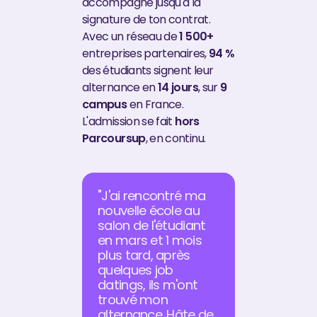
accompagné jusqu'à la
signature de ton contrat.
Avec un réseau de
1 500+
entreprises partenaires,
94 %
des étudiants signent leur
alternance en
14 jours
, sur
9
campus
en France.
L'admission se fait
hors
Parcoursup
, en continu.
"J'ai rencontré ma
nouvelle école au
salon de l'étudiant
en mars et 1 mois
plus tard, après
quelques job
datings, ils m'ont
trouvé mon
alternance. Hâte de