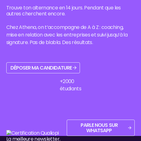
Athena de
formations
d'emploi,
Business
Villejuif, ses
et
Trouve ton alternance en 14 jours. Pendant que les
secteurs
School à Évry-
formations,
accompagne
autres cherchent encore.
porteurs,
Courcouronnes
son bassin
Athena
formations et
: formations,
d'emploi et ses
Business
méthode
bassin d'emploi
Chez Athena, on t’accompagne de A à Z : coaching,
débouchés.
School.
pour signer
et admission.
mise en relation avec les entreprises et suivi jusqu’à la
ton contrat.
signature. Pas de blabla. Des résultats.
Déposer ma candidature
DÉPOSER MA CANDIDATURE
+2000
étudiants
Parle nous sur WhatsApp
PARLE NOUS SUR
WHATSAPP
Pied de page
La meilleure newsletter.