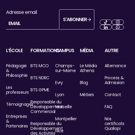
Adresse email
S'ABONNER
S'abonner
Next
Next
Next
Next
L’ÉCOLE
FORMATIONS
CAMPUS
MÉDIA
AUTRE
Pédagogie
BTS MCO
Champs-
Le Média
Alternance
&
sur-Marne
Athena
Philosophie
BTS NDRC
Process &
Evry
Blog
Admission
Les
BTS GPME
professeurs
Lyon
Métiers
Contact
Responsable du
Témoignages
Développement
Marseille
FAQ
Commercial
Entreprises
Montpellier
Nos
&
Responsable du
certificats
Partenaires
Développement
Qualiopi
Nice
des Activités