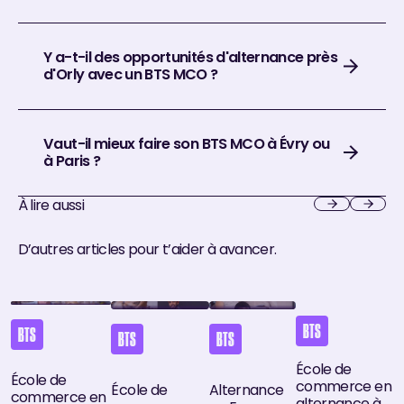
Y a-t-il des opportunités d'alternance près
d'Orly avec un BTS MCO ?
Vaut-il mieux faire son BTS MCO à Évry ou
à Paris ?
À lire aussi
Next
Next
D’autres articles pour t’aider à avancer.
École de commerce en alternance dans l'Essonne : Athena B
École de commerce en alternance dans le Val-
Alternance en Essonne : trou
École de commer
BTS
BTS
BTS
BTS
École de
École de
commerce en
École de
Alternance
commerce en
alternance à