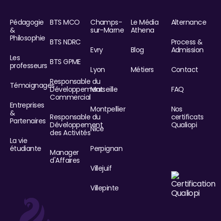
Pédagogie
BTS MCO
Champs-
Le Média
Alternance
&
sur-Marne
Athena
Philosophie
BTS NDRC
Process &
Evry
Blog
Admission
Les
BTS GPME
professeurs
Lyon
Métiers
Contact
Responsable du
Témoignages
Développement
Marseille
FAQ
Commercial
Entreprises
Montpellier
Nos
&
Responsable du
certificats
Partenaires
Développement
Qualiopi
Nice
des Activités
La vie
étudiante
Perpignan
Manager
d'Affaires
Villejuif
Villepinte