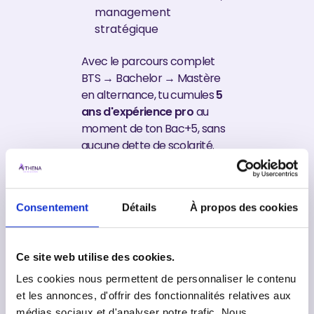
management
stratégique
Avec le parcours complet
BTS → Bachelor → Mastère
en alternance, tu cumules
5
ans d'expérience pro
au
moment de ton Bac+5, sans
aucune dette de scolarité.
Ces formations sont
accessibles sur le campus
d'Évry-Courcouronnes ou de
Consentement
Détails
À propos des cookies
Villejuif.
Tu hésites entre les BTS ? Le
Ce site web utilise des cookies.
BTS NDRC
(prospection,
négociation) et le
BTS GPME
Les cookies nous permettent de personnaliser le contenu
(gestion de PME) sont aussi
et les annonces, d'offrir des fonctionnalités relatives aux
proposés en alternance chez
médias sociaux et d'analyser notre trafic. Nous