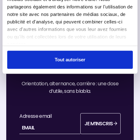
Athena à Évry-
partageons également des informations sur l'utilisation de
Courcouronnes.
notre site avec nos partenaires de médias sociaux, de
publicité et d'analyse, qui peuvent combiner celles-ci
avec d'autres informations que vous leur avez fournies
Thibaud
,
ou qu'ils ont collectées lors de votre utilisation de leurs
Directeur
services.
LinkedIn
Marketing
Instagram
Tout autoriser
Reçois nos meilleurs conseils
Orientation, alternance, carrière : une dose
d’utile, sans blabla.
Adresse email
JE M’INSCRIS
je m’inscris