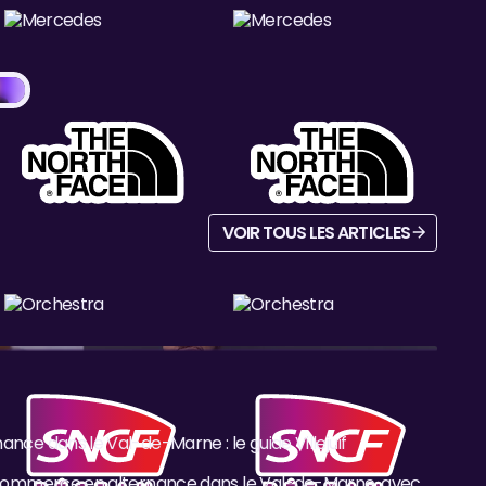
Voir tous les articles
VOIR TOUS LES ARTICLES
ce dans le Val-de-Marne : le guide Villejuif
ce dans le Val-de-Marne : le guide Villejuif
 commerce en alternance dans le Val-de-Marne, avec