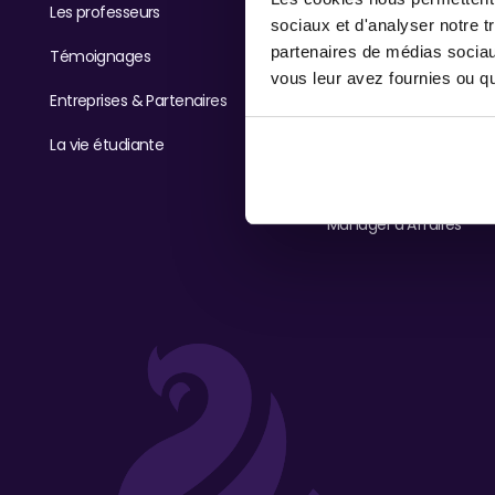
Les professeurs
BTS NDRC
sociaux et d'analyser notre t
partenaires de médias sociaux
Témoignages
BTS GPME
vous leur avez fournies ou qu'
Entreprises & Partenaires
Responsable du Dével
Commercial
La vie étudiante
Responsable du Dével
Activités
Manager d'Affaires