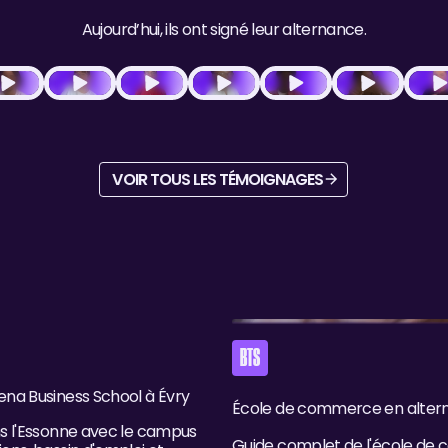
Aujourd’hui, ils ont signé leur alternance.
Voir tous les témoignages
VOIR TOUS LES TÉMOIGNAGES
na Business School à Évry
École de commerce en alternan
BTS
na Business School à Évry
École de commerce en alternan
s l'Essonne avec le campus
Guide complet de l'école de