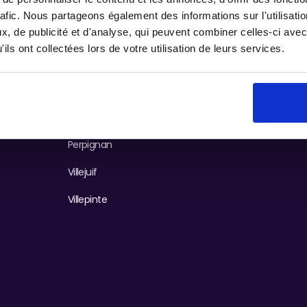
Evry
Blog
rafic. Nous partageons également des informations sur l'utilisati
, de publicité et d'analyse, qui peuvent combiner celles-ci avec
Lyon
Métiers
ils ont collectées lors de votre utilisation de leurs services.
oppement
Marseille
Montpellier
oppement des
Nice
Perpignan
Villejuif
Villepinte