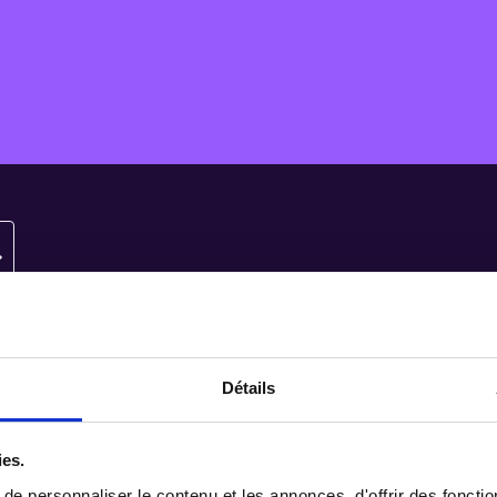
Détails
CAMPUS
MÉDIA
ies.
Champs-sur-Marne
Le Média Athe
e personnaliser le contenu et les annonces, d'offrir des fonctio