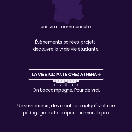
Lyon
Montpellier
Marseille
Perpignan
une vraie communauté.
Événements, soirées, projets :
découvre la vraie vie étudiante.
La vie étudiante chez Athena
LA VIE ÉTUDIANTE CHEZ ATHENA
On t’accompagne. Pour de vrai.
Previous
Next
Un suivi humain, des mentors impliqués, et une
pédagogie qui te prépare au monde pro.