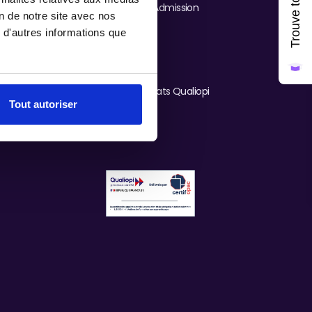
Process & Admission
on de notre site avec nos
 d'autres informations que
Contact
FAQ
Nos certificats Qualiopi
Tout autoriser