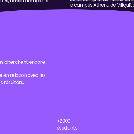
ns, bassin d'emploi et
le campus Athena de Villejuif,
res cherchent encore.
 en relation avec les
s résultats.
+2000
étudiants